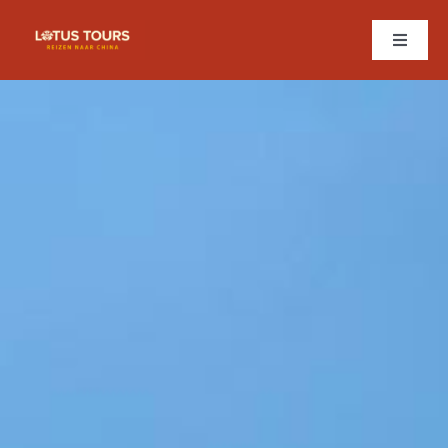
Ga
naar
Toggle
inhoud
Naviga
Home
Onze reizen naar China
Blog
Over ons
Ervaringen
Contact